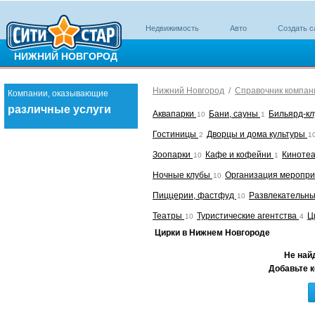
Недвижимость
Авто
Создать с
НИЖНИЙ НОВГОРОД
Нижний Новгород
/
Справочник компан
Компании, оказывающие
различные услуги
Аквапарки
Бани, сауны
Бильярд-к
10
1
Гостиницы
Дворцы и дома культуры
2
1
Зоопарки
Кафе и кофейни
Киноте
10
1
Ночные клубы
Организация меропр
10
Пиццерии, фастфуд
Развлекательн
10
Театры
Туристические агентства
Ц
10
4
Цирки в Нижнем Новгороде
Не най
Добавьте к